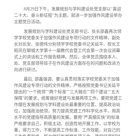
8月29日下午，发展规划与学科建设处党支部以“喜迎
二十大、奋斗新征程”为主题，就进一步加强作风建设举办
主题党日活动。
发展规划与学科建设处党支部书记、处长邵鑫再次领
学学校党委关于
加强作风建设专项行动
的文件精神，副处
长刘长安、张德伟分别领学学校党委书记关延平、校长王
昭风在聊城大学第十一届教代会暨工代会第一次会议闭幕
式上的讲话和工作报告精神。然后，全体党员围绕本人、
处、党支部领导班子在作风建设方面存在的问题和改进方
向进行研讨。
最后
, 邵鑫强调，要认真贯彻落实学校党委关于
加强
作风建设专项行动
的文件精神，严格按照党委书记关延平
提出的
“一个统领”“两个标准”“三大融合”“四个建设”“五大
保障”的要求，统筹做好党建与发展两项工作。要把党建工
作摆在发展规划与学科建设处最重要的位置，提高政治站
位，加强政治统领，努力提高党建工作科学化水平，用高
水平的党建指导高质量的发展。要用“严真细实快”的标准
严格要求自己，积极主动、创造性地开展工作，以学校为
重，得力工作，不断提高工作标准、工作效能，对自己的